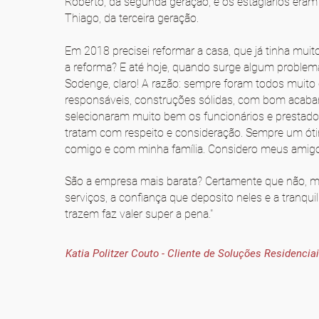
Roberto, da segunda geração, e os estagiários eram 
Thiago, da terceira geração.
Em 2018 precisei reformar a casa, que já tinha mui
a reforma? E até hoje, quando surge algum probl
Sodenge, claro! A razão: sempre foram todos muito 
responsáveis, construções sólidas, com bom acab
selecionaram muito bem os funcionários e prestado
tratam com respeito e consideração. Sempre um ót
comigo e com minha família. Considero meus amigo
São a empresa mais barata? Certamente que não, m
serviços, a confiança que deposito neles e a tranqu
trazem faz valer super a pena."
Katia Politzer Couto - Cliente de Soluções Residencia