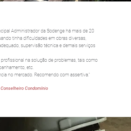
ncipal Administrador da Sodenge há mais de 20
ando tinha dificuldades em obras diversas,
 adequado, supervisão técnica e demais serviços
 profissional na solução de problemas, tais como
panhamento, etc.
ncia no mercado. Recomendo com assertiva."
- Conselheiro Condomínio