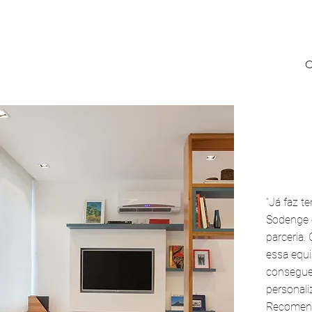
C
“Já faz t
Sodenge e
parceria.
essa equi
consegue
personali
Recomend