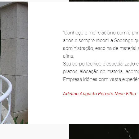
"Conheço e me relaciono com o pri
anos e sempre recorri a Sodenge qu
administração, escolha de material
afins.
Seu corpo técnico é especializado e
prazos, alocação do material, acom
Empresa idônea com vasta experiê
Adelino Augusto Peixoto Neve Filho 