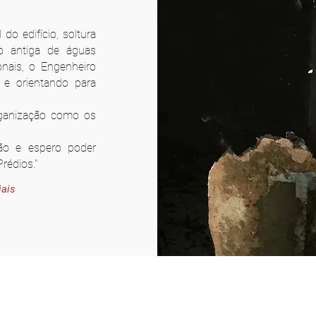
o edifício, soltura
ão antiga de águas
onais, o Engenheiro
 e orientando para
rganização como os
ão e espero poder
 Prédios."
iais