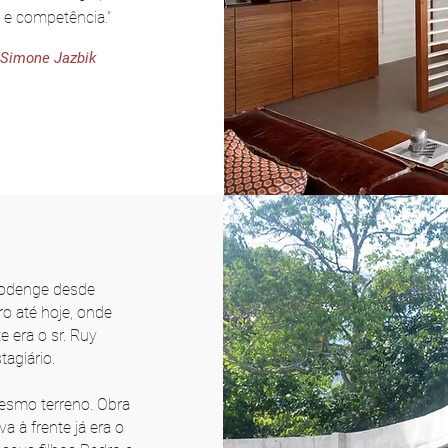
 e competência.”
 Simone Jazbik
 Sodenge desde
o até hoje, onde
e era o sr. Ruy
tagiário.
mesmo terreno. Obra
 à frente já era o