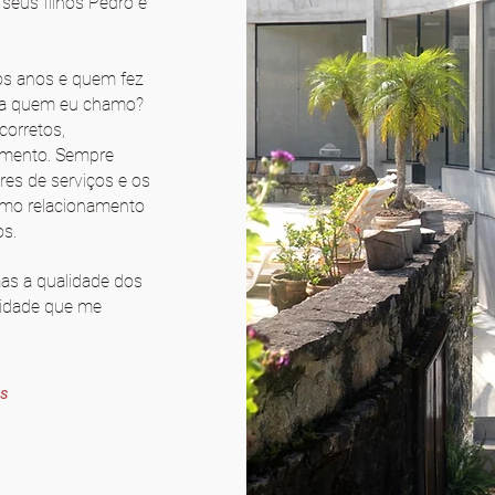
seus filhos Pedro e
tos anos e quem fez
ema quem eu chamo?
corretos,
amento. Sempre
res de serviços e os
imo relacionamento
s.
as a qualidade dos
ilidade que me
is