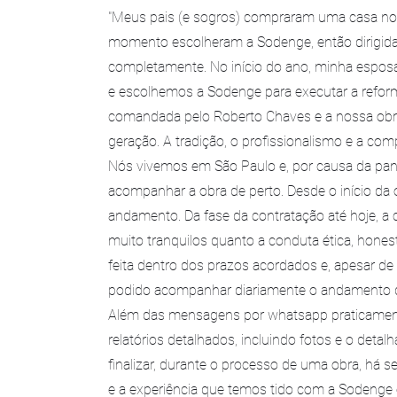
"Meus pais (e sogros) compraram uma casa no
momento escolheram a Sodenge, então dirigida
completamente. No início do ano, minha espo
e escolhemos a Sodenge para executar a refor
comandada pelo Roberto Chaves e a nossa obra é 
geração. A tradição, o profissionalismo e a co
Nós vivemos em São Paulo e, por causa da pan
acompanhar a obra de perto. Desde o início da
andamento. Da fase da contratação até hoje, a
muito tranquilos quanto a conduta ética, hones
feita dentro dos prazos acordados e, apesar d
podido acompanhar diariamente o andamento d
Além das mensagens por whatsapp praticament
relatórios detalhados, incluindo fotos e o deta
finalizar, durante o processo de uma obra, há
e a experiência que temos tido com a Sodeng