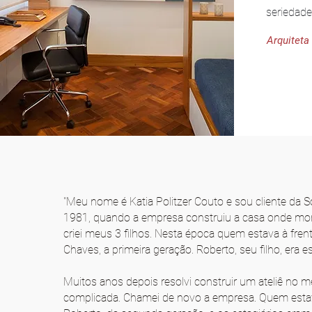
seriedade
Arquiteta
"Meu nome é Katia Politzer Couto e sou cliente da
1981, quando a empresa construiu a casa onde mor
criei meus 3 filhos. Nesta época quem estava à frent
Chaves, a primeira geração. Roberto, seu filho, era es
Muitos anos depois resolvi construir um ateliê no 
complicada. Chamei de novo a empresa. Quem estava