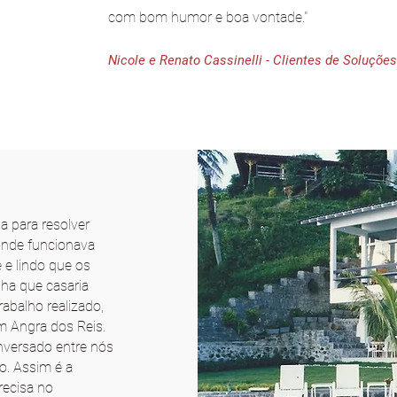
com bom humor e boa vontade."
Nicole e Renato Cassinelli - Clientes de Soluçõe
 para resolver
 onde funcionava
e e lindo que os
lha que casaria
rabalho realizado,
m Angra dos Reis.
nversado entre nós
o. Assim é a
recisa no