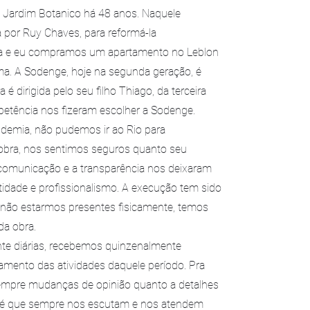
 Jardim Botanico há 48 anos. Naquele
 por Ruy Chaves, para reformá-la
sa e eu compramos um apartamento no Leblon
ma. A Sodenge, hoje na segunda geração, é
dirigida pelo seu filho Thiago, da terceira
mpetência nos fizeram escolher a Sodenge.
demia, não pudemos ir ao Rio para
 obra, nos sentimos seguros quanto seu
 comunicação e a transparência nos deixaram
tidade e profissionalismo. A execução tem sido
e não estarmos presentes fisicamente, temos
a obra.
e diárias, recebemos quinzenalmente
lhamento das atividades daquele período. Pra
 sempre mudanças de opinião quanto a detalhes
e é que sempre nos escutam e nos atendem