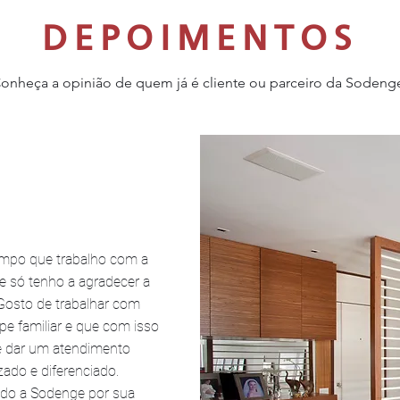
DEPOIMENTOS
onheça a opinião de quem já é cliente ou parceiro da Sodeng
empo que trabalho com a
 só tenho a agradecer a
 Gosto de trabalhar com
pe familiar e que com isso
 dar um atendimento
zado e diferenciado.
o a Sodenge por sua